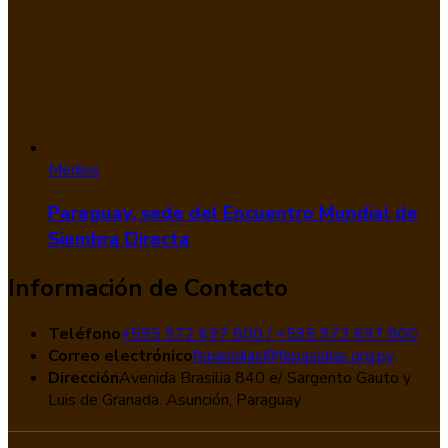
Medios
Paraguay, sede del Encuentro Mundial de
Siembra Directa
Información de Contacto
Teléfono
+595 972 697 800 / +595 973 697 800
Correo electrónico
fepasidias@fepasidias.org.py
Dirección
Avenida Brasilia 840 e/ Sargento Gauto y
Luis de Granada. Asunción, Paraguay