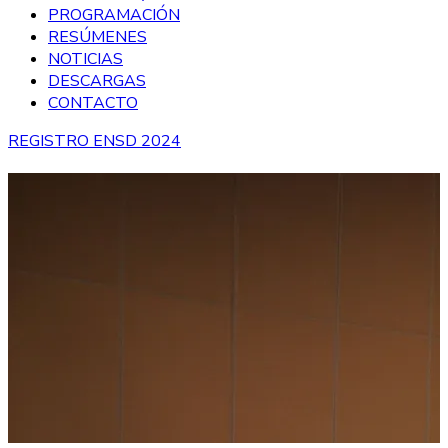
PROGRAMACIÓN
RESÚMENES
NOTICIAS
DESCARGAS
CONTACTO
REGISTRO ENSD 2024
“I Simposio Internacional de
Siembra Directa” reunió a
destacados expertos del
país y del exterior